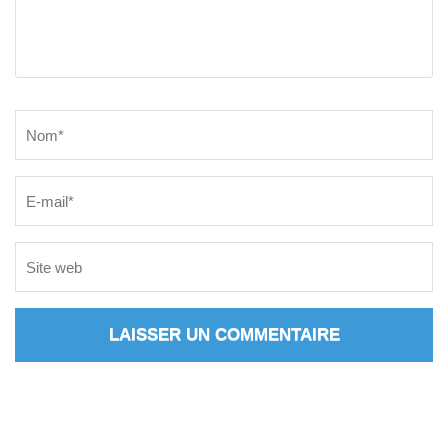
Name
*