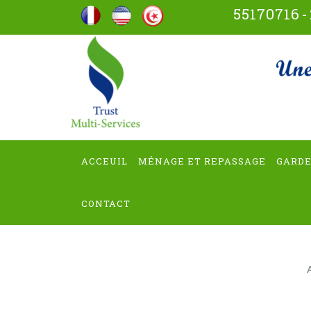
Aller
55170716
-
au
contenu
trus
(Pressez
Entrée)
ACCEUIL
MÉNAGE ET REPASSAGE
GARDE
CONTACT