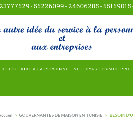
23777529
-
55226099
-
24606205
-
55159015
t-multiservices
 BÉBÉS
AIDE A LA PERSONNE
NETTOYAGE ESPACE PRO
Accueil
>
GOUVERNANTES DE MAISON EN TUNISIE
>
BESOIN D’