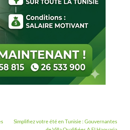
es
Simplifiez votre été en Tunisie : Gouvernantes
de Villa Qualifiées A El Haouaria