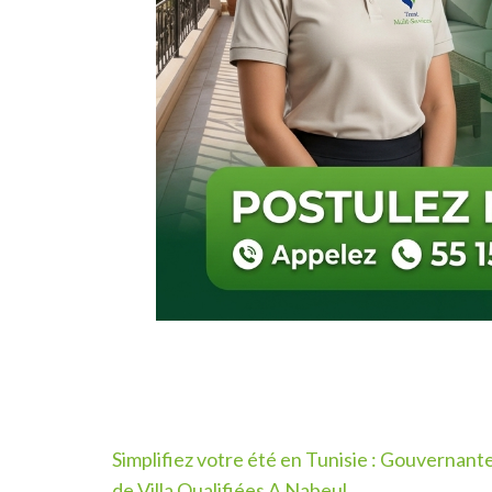
Navigation
Simplifiez votre été en Tunisie : Gouvernant
de
de Villa Qualifiées A Nabeul