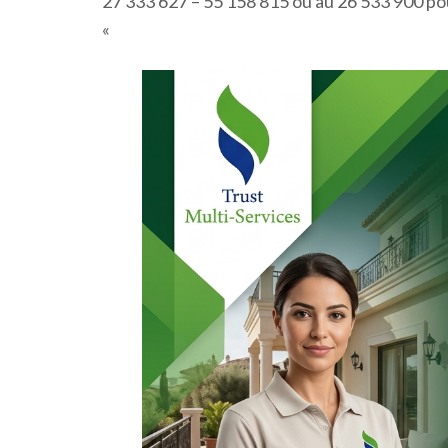
27 333 627 – 55 158 815 ou au 26 533 900 po
«