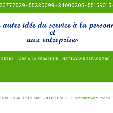
23777529
-
55226099
-
24606205
-
55159015
t-multiservices
 BÉBÉS
AIDE A LA PERSONNE
NETTOYAGE ESPACE PRO
OUVERNANTES DE MAISON EN TUNISIE
>
Simplifiez votre été en