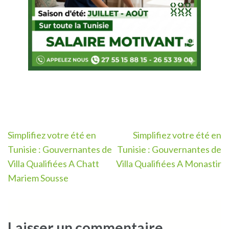
Navigation
Simplifiez votre été en
Simplifiez votre été en
de
Tunisie : Gouvernantes de
Tunisie : Gouvernantes de
l’article
Villa Qualifiées A Chatt
Villa Qualifiées A Monastir
Mariem Sousse
Laisser un commentaire