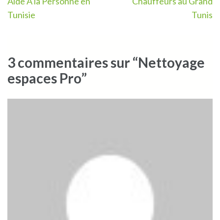
Navigation
Aide A la Personne en
Chauffeurs au Grand
de
Tunisie
Tunis
l’article
3 commentaires sur “Nettoyage
espaces Pro”