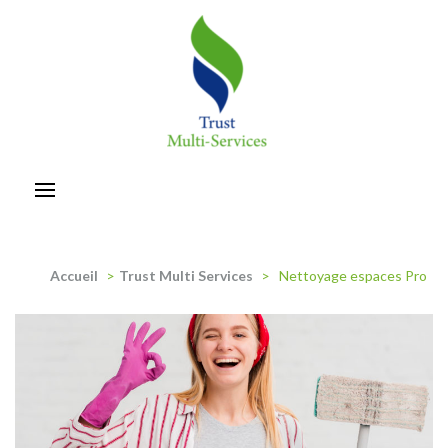
Aller
au
contenu
(Pressez
Entrée)
trust-multiservices
Accueil
>
Trust Multi Services
>
Nettoyage espaces Pro