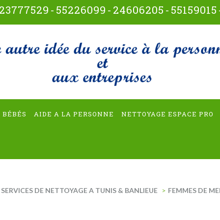
23777529
-
55226099
-
24606205
-
55159015
t-multiservices
 BÉBÉS
AIDE A LA PERSONNE
NETTOYAGE ESPACE PRO
SERVICES DE NETTOYAGE A TUNIS & BANLIEUE
>
FEMMES DE ME