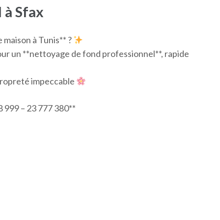
 à Sfax
 maison à Tunis** ?
our un **nettoyage de fond professionnel**, rapide
 propreté impeccable
 999 – 23 777 380**