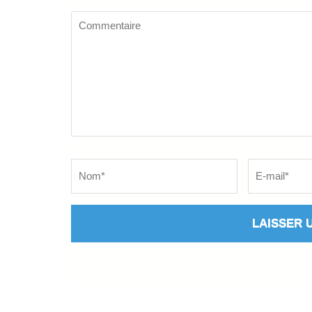
Commentaire
Name
*
Email
*