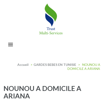
Aller
au
contenu
(Pressez
Entrée)
trust-multiservices
Accueil
>
GARDES BEBES EN TUNISIE
>
NOUNOU A
DOMICILE A ARIANA
NOUNOU A DOMICILE A
ARIANA