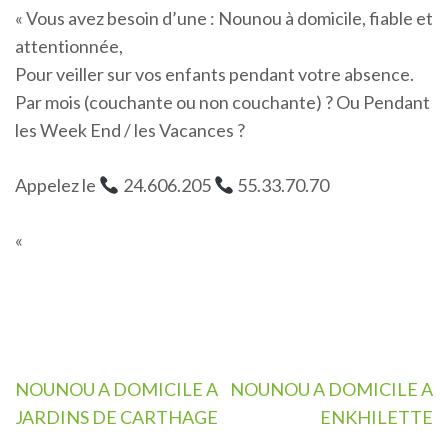
« Vous avez besoin d’une : Nounou à domicile, fiable et
attentionnée,
Pour veiller sur vos enfants pendant votre absence.
Par mois (couchante ou non couchante) ? Ou Pendant
les Week End / les Vacances ?
Appelez le
24.606.205
55.33.70.70
«
Navigation
NOUNOU A DOMICILE A
NOUNOU A DOMICILE A
de
JARDINS DE CARTHAGE
ENKHILETTE
l’article