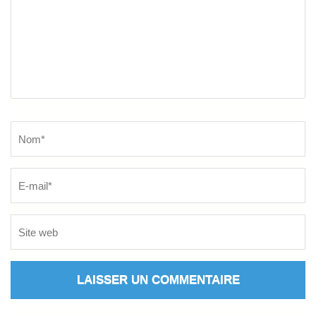
Name
*