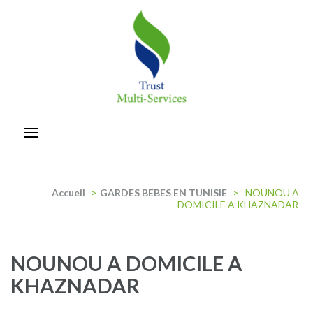
Aller
au
contenu
(Pressez
Entrée)
trust-multiservices
Accueil
>
GARDES BEBES EN TUNISIE
>
NOUNOU A
DOMICILE A KHAZNADAR
NOUNOU A DOMICILE A
KHAZNADAR