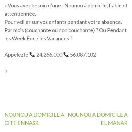
« Vous avez besoin d’une : Nounou à domicile, fiable et
attentionnée,
Pour veiller sur vos enfants pendant votre absence.
Par mois (couchante ou non couchante) ? Ou Pendant
les Week End / les Vacances ?
Appelez le
24.266.000
56.087.102
»
Navigation
NOUNOU A DOMICILE A
NOUNOU A DOMICILE A
de
CITE ENNASR
EL MANAR
l’article