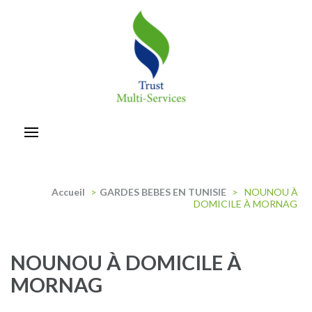
Aller
au
contenu
(Pressez
Entrée)
trust-multiservices
Accueil
>
GARDES BEBES EN TUNISIE
>
NOUNOU À
DOMICILE À MORNAG
NOUNOU À DOMICILE À
MORNAG