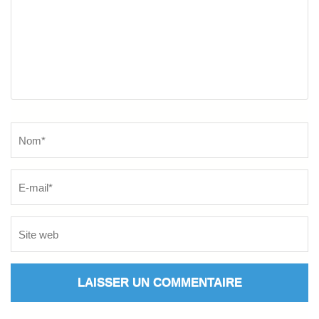
Name
*