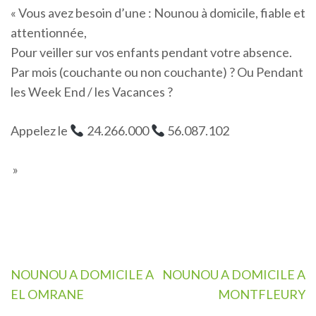
« Vous avez besoin d’une : Nounou à domicile, fiable et
attentionnée,
Pour veiller sur vos enfants pendant votre absence.
Par mois (couchante ou non couchante) ? Ou Pendant
les Week End / les Vacances ?
Appelez le
24.266.000
56.087.102
»
Navigation
NOUNOU A DOMICILE A
NOUNOU A DOMICILE A
de
EL OMRANE
MONTFLEURY
l’article