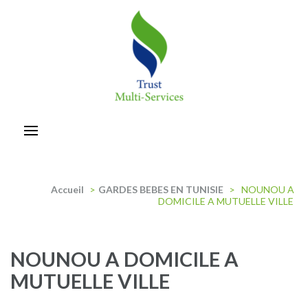
Aller
au
contenu
(Pressez
Entrée)
trust-multiservices
Accueil
>
GARDES BEBES EN TUNISIE
>
NOUNOU A
DOMICILE A MUTUELLE VILLE
NOUNOU A DOMICILE A
MUTUELLE VILLE