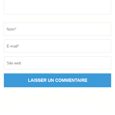
Name
*