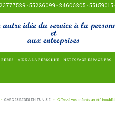
23777529
-
55226099
-
24606205
-
55159015
t-multiservices
 BÉBÉS
AIDE A LA PERSONNE
NETTOYAGE ESPACE PRO
>
GARDES BEBES EN TUNISIE
>
Offrez à vos enfants un été inoubli