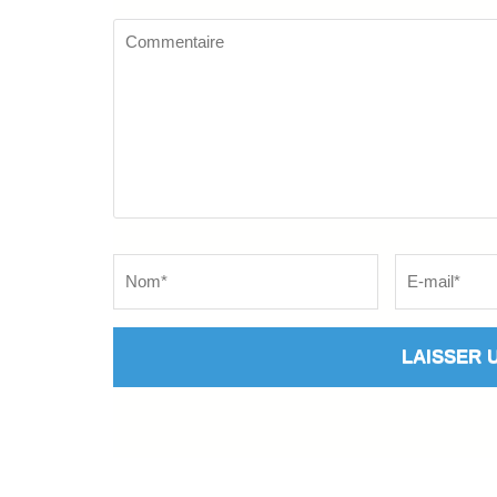
Commentaire
Name
*
Email
*