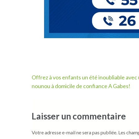
Navigation
Offrez à vos enfants un été inoubliable avec
de
nounou à domicile de confiance A Gabes!
l’article
Laisser un commentaire
Votre adresse e-mail ne sera pas publiée.
Les champ