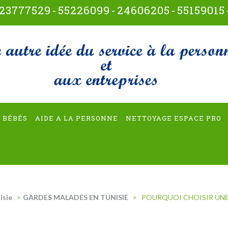
23777529
-
55226099
-
24606205
-
55159015
t-multiservices
 BÉBÉS
AIDE A LA PERSONNE
NETTOYAGE ESPACE PRO
isie
>
GARDES MALADES EN TUNISIE
>
POURQUOI CHOISIR UNE