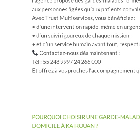
l’agence propose des gardes-malades formés,
aux personnes âgées qu’aux patients convale
Avec Trust Multiservices, vous bénéficiez :
• d’une intervention rapide, même en urgen
• d’un suivi rigoureux de chaque mission,
• et d’un service humain avant tout, respect
Contactez-nous dès maintenant :
Tél : 55 248 999 / 24 266 000
Et offrez à vos proches l’accompagnement qu
Navigation
POURQUOI CHOISIR UNE GARDE-MALAD
de
DOMICILE À KAIROUAN ?
l’article