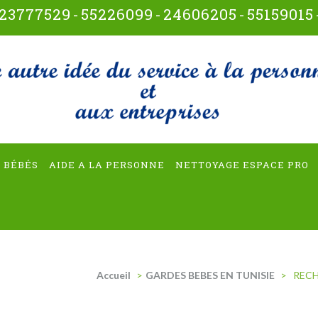
23777529
-
55226099
-
24606205
-
55159015
t-multiservices
 BÉBÉS
AIDE A LA PERSONNE
NETTOYAGE ESPACE PRO
Accueil
>
GARDES BEBES EN TUNISIE
>
RECH