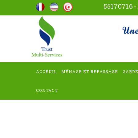
Aller
55170716
-
au
contenu
trus
(Pressez
Entrée)
ACCEUIL
MÉNAGE ET REPASSAGE
GARDE
CONTACT