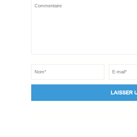
Commentaire
Name
*
Email
*