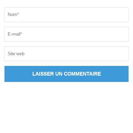
Name
*