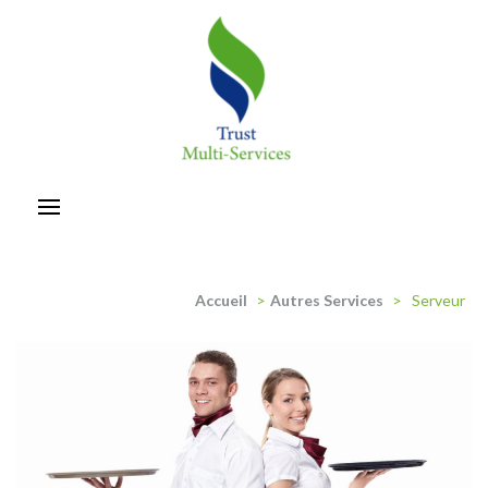
Aller
au
contenu
(Pressez
Entrée)
trust-multiservices
Accueil
>
Autres Services
>
Serveur