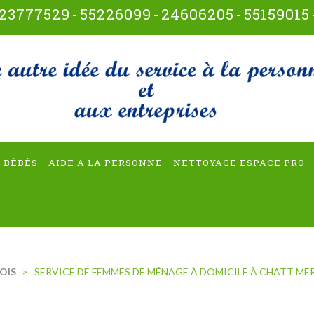
23777529
-
55226099
-
24606205
-
55159015
t-multiservices
 BÉBÉS
AIDE A LA PERSONNE
NETTOYAGE ESPACE PRO
OIS
>
SERVICE DE FEMMES DE MÉNAGE À DOMICILE À CHATT MER