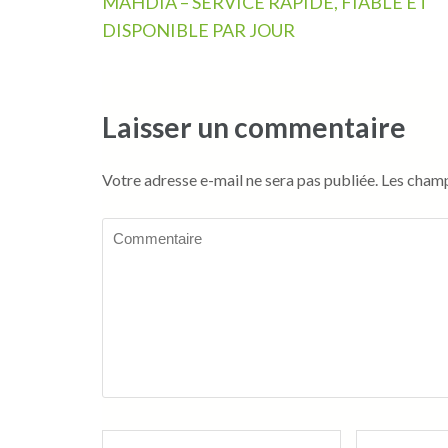
de
MAHDIA – SERVICE RAPIDE, FIABLE ET
l’article
DISPONIBLE PAR JOUR
Laisser un commentaire
Votre adresse e-mail ne sera pas publiée.
Les champ
Commentaire
Name
*
Email
*