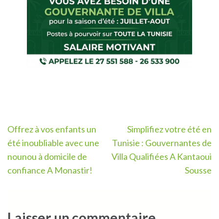
Navigation
Offrez à vos enfants un
Simplifiez votre été en
de
été inoubliable avec une
Tunisie : Gouvernantes de
l’article
nounou à domicile de
Villa Qualifiées A Kantaoui
confiance A Monastir!
Sousse
Laisser un commentaire