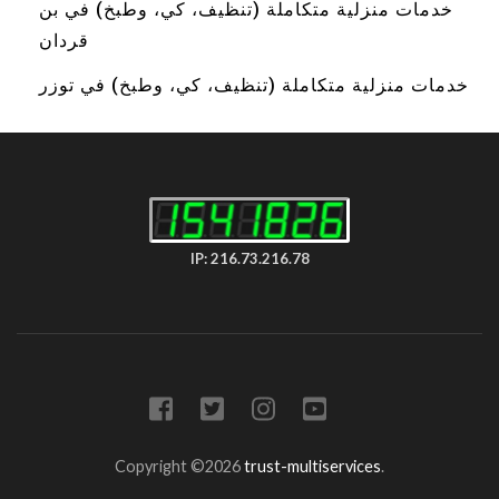
خدمات منزلية متكاملة (تنظيف، كي، وطبخ) في بن
قردان
خدمات منزلية متكاملة (تنظيف، كي، وطبخ) في توزر
IP: 216.73.216.78
Copyright ©2026
trust-multiservices
.