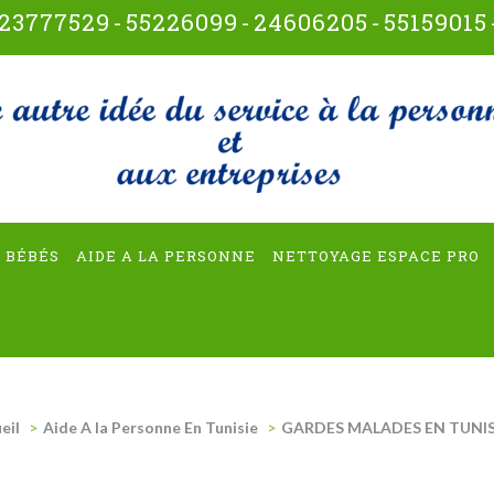
23777529
-
55226099
-
24606205
-
55159015
t-multiservices
 BÉBÉS
AIDE A LA PERSONNE
NETTOYAGE ESPACE PRO
eil
>
Aide A la Personne En Tunisie
>
GARDES MALADES EN TUNIS