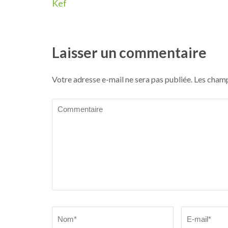
de
Kef
l’article
Laisser un commentaire
Votre adresse e-mail ne sera pas publiée.
Les champ
Commentaire
Name
*
Email
*