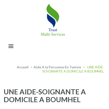
Aller
au
contenu
(Pressez
Entrée)
trust-multiservices
Accueil
>
Aide A la Personne En Tunisie
>
UNE AIDE-
SOIGNANTE A DOMICILE A BOUMHEL
UNE AIDE-SOIGNANTE A
DOMICILE A BOUMHEL