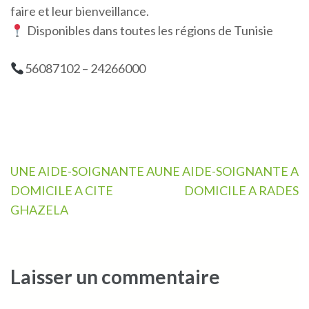
faire et leur bienveillance.
Disponibles dans toutes les régions de Tunisie
56087102 – 24266000
Navigation
UNE AIDE-SOIGNANTE A
UNE AIDE-SOIGNANTE A
de
DOMICILE A CITE
DOMICILE A RADES
l’article
GHAZELA
Laisser un commentaire