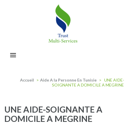
Aller
au
contenu
(Pressez
Entrée)
trust-multiservices
Accueil
>
Aide A la Personne En Tunisie
>
UNE AIDE-
SOIGNANTE A DOMICILE A MEGRINE
UNE AIDE-SOIGNANTE A
DOMICILE A MEGRINE