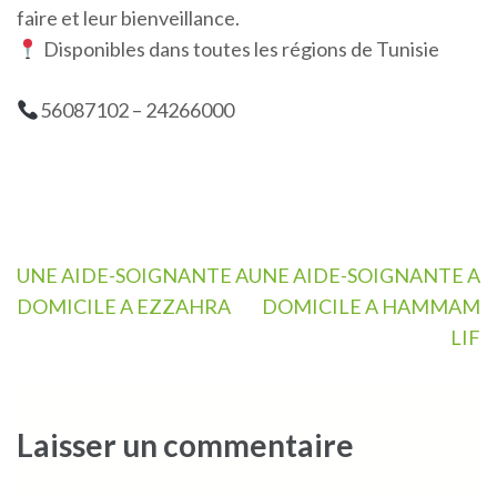
faire et leur bienveillance.
Disponibles dans toutes les régions de Tunisie
56087102 – 24266000
Navigation
UNE AIDE-SOIGNANTE A
UNE AIDE-SOIGNANTE A
de
DOMICILE A EZZAHRA
DOMICILE A HAMMAM
l’article
LIF
Laisser un commentaire