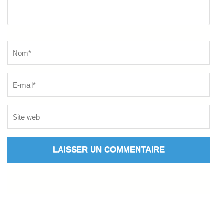
Name
*