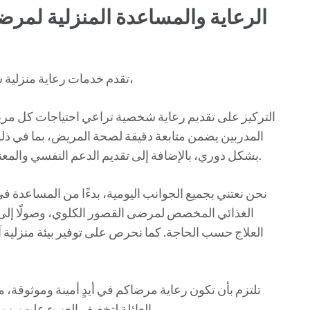
الرعاية والمساعدة المنزلية لمر
تقدم خدمات رعاية منزلية شاملة ومتخصصة لمرضى القصور الكلوي المزمن،
التركيز على تقديم رعاية شخصية تراعي احتياجات كل م
المدربين يضمن متابعة دقيقة لصحة المريض، بما في ذ
بشكل دوري، بالإضافة إلى تقديم الدعم النفسي والمعنوي لضمان شعور المريض بالأمان والراحة في بيته.
نحن نعتني بجميع الجوانب اليومية، بدءًا من المساعدة في 
الغذائي المخصص لمرضى القصور الكلوي، وصولًا إلى
العلاج حسب الحاجة. كما نحرص على توفير بيئة منزلية 
العائلة لتخفيف العبء عليهم ومساعدتهم على متابعة أحبائهم بأفضل صورة ممكنة.