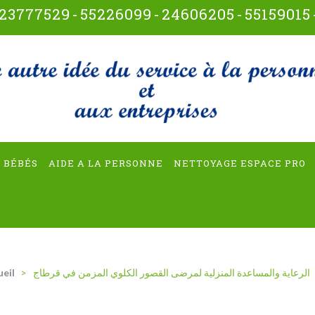
23777529
-
55226099
-
24606205
-
55159015
t-multiservices
 BÉBÉS
AIDE A LA PERSONNE
NETTOYAGE ESPACE PRO
الرعاية والمساعدة المنزلية لمرضى القصور الكلوي المزمن في قرطاج
>
ueil