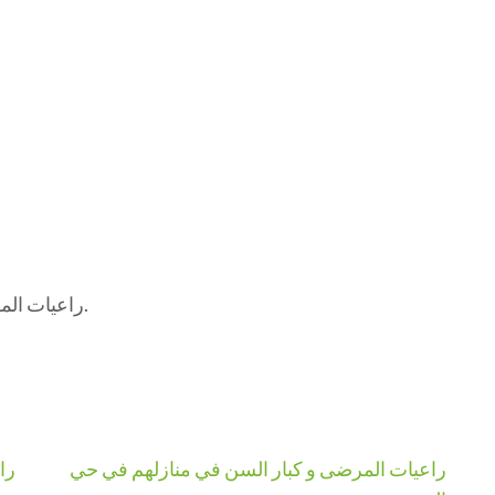
« راعيات المرضى » – لأنّ رعاية أحبائكم أولوية لا تقبل التأجيل.
راعيات المرضى و كبار السن في منازلهم في حي
را