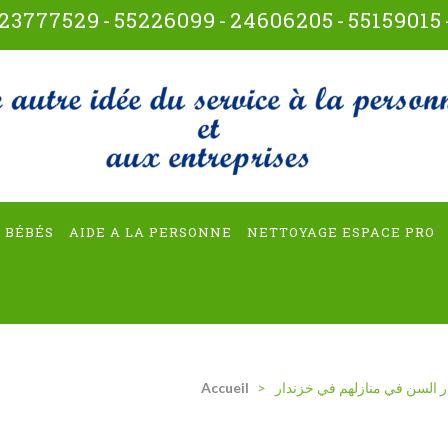
23777529
-
55226099
-
24606205
-
55159015
t-multiservices
 BÉBÉS
AIDE A LA PERSONNE
NETTOYAGE ESPACE PRO
ر السن في منازلهم في خزندار
>
Accueil