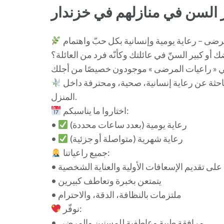
 السن في منازلهم في خزندار
و كبير السنّ في عائلتك وكأنّه فرد من العائلة؟
خدماتنا اليومية أو الشهرية موجهة للعائلات التونسية الباحثة عن رعاية إنسانية، صحية، ومحترفة داخل
المنزل.
اختاروا ما يناسبكم:
رعاية يومية (بعدد ساعات محددة)
•
رعاية شهرية (متواصلة أو جزئية)
•
جميع راعياتنا:
ت على تقديم الإسعافات الأولية والعناية الشخصية
• يتمتعن بخبرة وتعاطف كبيرين
• ملتزمات بالنظافة، الدقة، والاحترام
نوفّر:
• مرافقة طبية وعاطفية للمسنين والمرضى