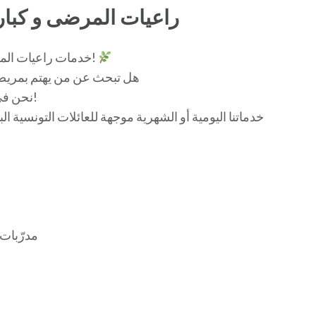
راعيات المرضى و كبار
خدمات راعيات المرضى – رعاية يومية وإنسانية بكل حبّ واهتمام!
هل تبحث عن من يهتم بمريضك أ
نحن في « راعيات المرضى » موجودون خصيصًا من أجلك!
• مدرّبا