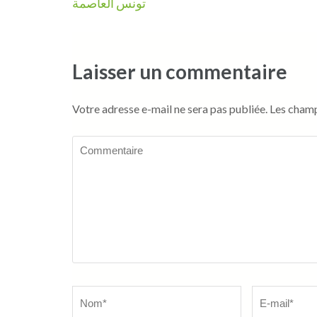
de
تونس العاصمة
l’article
Laisser un commentaire
Votre adresse e-mail ne sera pas publiée.
Les champ
Commentaire
Name
*
Email
*