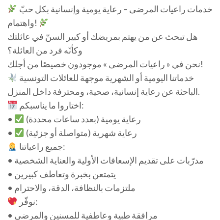
خدمات راعيات المرضى – رعاية يومية وإنسانية بكل حبّ
واهتمام!
هل تبحث عن من يهتم بمريضك أو كبير السنّ في عائلتك
وكأنّه فرد من العائلة؟
نحن في « راعيات المرضى » موجودون خصيصًا من أجلك!
خدماتنا اليومية أو الشهرية موجهة للعائلات التونسية
الباحثة عن رعاية إنسانية، صحية، ومحترفة داخل المنزل.
اختاروا ما يناسبكم:
رعاية يومية (بعدد ساعات محددة)
•
رعاية شهرية (متواصلة أو جزئية)
•
جميع راعياتنا:
• مدرّبات على تقديم الإسعافات الأولية والعناية الشخصية
• يتمتعن بخبرة وتعاطف كبيرين
• ملتزمات بالنظافة، الدقة، والاحترام
نوفّر:
• مرافقة طبية وعاطفية للمسنين والمرضى