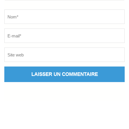
Name
*