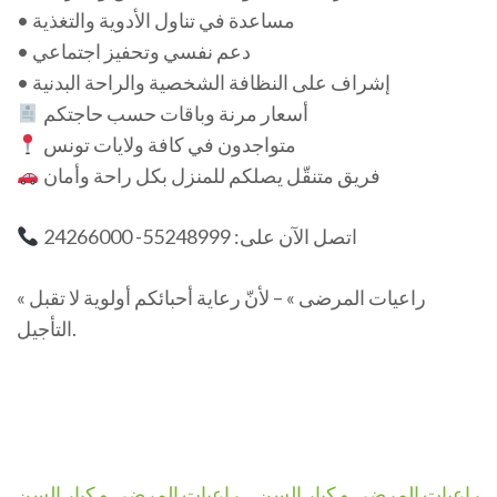
• مساعدة في تناول الأدوية والتغذية
• دعم نفسي وتحفيز اجتماعي
• إشراف على النظافة الشخصية والراحة البدنية
أسعار مرنة وباقات حسب حاجتكم
متواجدون في كافة ولايات تونس
فريق متنقّل يصلكم للمنزل بكل راحة وأمان
اتصل الآن على: 55248999- 24266000
« راعيات المرضى » – لأنّ رعاية أحبائكم أولوية لا تقبل
التأجيل.
Navigation
راعيات المرضى و كبار السن
راعيات المرضى و كبار السن