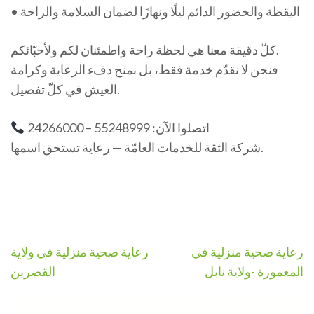
• اليقظة والحضور الدائم ليلًا ونهارًا لضمان السلامة والراحة
كلّ دقيقة معنا هي لحظة راحة واطمئنان لكم ولأحبّائكم.
فنحن لا نقدّم خدمة فقط، بل نمنح دفء الرعاية وكرامة
العيش في كلّ تفصيل.
اتصلوا الآن: 55248999 – 24266000
شركة الثقة للخدمات العامّة — رعاية تستحق اسمها.
Navigation
رعاية صحية منزلية في
رعاية صحية منزلية في ولاية
de
المعمورة -ولاية نابل
القصرين
l’article