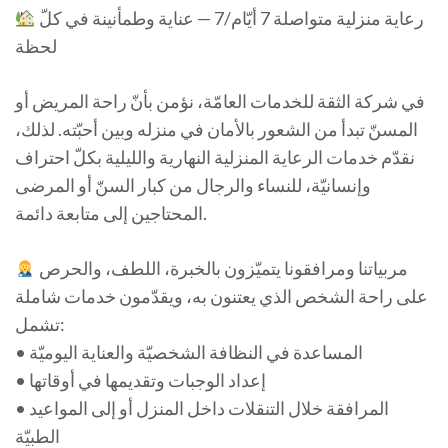
رعاية منزلية متواصلة 7 أيّام/7 — عناية وطمأنينة في كلّ
لحظة
في شركة الثقة للخدمات العامّة، نؤمن بأنّ راحة المريض أو
المسنّ تبدأ من الشعور بالأمان في منزله وبين أحبّته. لذلك،
نقدّم خدمات الرعاية المنزلية النهارية والليلية بكلّ احتراف
وإنسانيّة، للنساء والرجال من كبار السنّ أو المرضى
المحتاجين إلى متابعة دائمة.
مربياتنا ومرافقونا يتميّزون بالخبرة، اللطف، والحرص
على راحة الشخص الذي يعتنون به، ويقدّمون خدمات شاملة
تشمل:
• المساعدة في النظافة الشخصيّة والعناية اليوميّة
• إعداد الوجبات وتقديمها في أوقاتها
• المرافقة خلال التنقلات داخل المنزل أو إلى المواعيد
الطبيّة