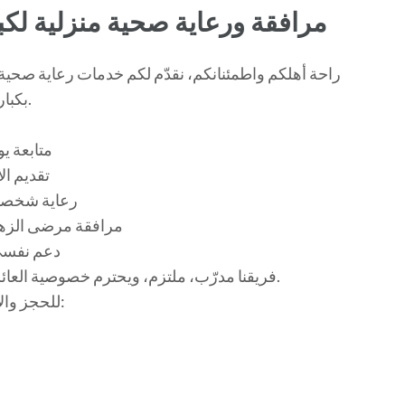
مرافقة ورعاية صحية منزلية لك
راحة أهلكم واطمئنانكم، نقدّم لكم خدمات رعاية صحية
بكبار السن والمرضى داخل منازلهم بكل عناية واحترام.
• متابعة
• تقديم 
• رعاية شخصي
• مرافقة مرضى الزها
• دعم نفس
فريقنا مدرّب، ملتزم، ويحترم خصوصية العائلة، لنضمن لكم خدمة موثوقة وذات جودة عالية.
للحجز والاستفسار في أريانة: