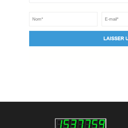
Name
*
Email
*