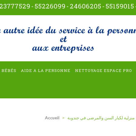
23777529
-
55226099
-
24606205
-
55159015
t-multiservices
 BÉBÉS
AIDE A LA PERSONNE
NETTOYAGE ESPACE PRO
منزلية لكبار السن والمرضى في جندوبة
>
Accueil