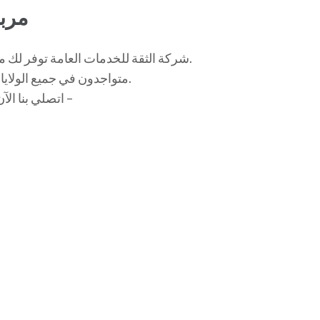
مربي
شركة الثقة للخدمات العامة توفر لك مربيات ذوات خبرة، باليوم أو بالشهر، حسب حاجتك.
متواجدون في جميع الولايات التونسية، ومستعدون لخدمتك بكل احترافية.
اتصلي بنا الآن على الأرقام التالية : 55337070 – 55226099 –