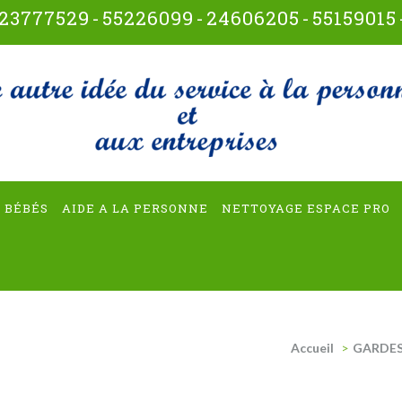
23777529
-
55226099
-
24606205
-
55159015
t-multiservices
 BÉBÉS
AIDE A LA PERSONNE
NETTOYAGE ESPACE PRO
Accueil
>
GARDES