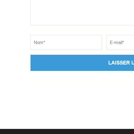
Name
*
Email
*