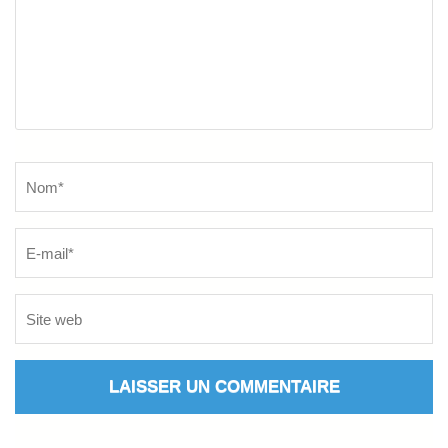
Name
*