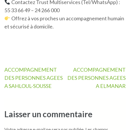
Contactez Trust Multiservices (Tel/WhatsApp) :
55 33 66 49 – 24 266 000
Offrez à vos proches un accompagnement humain
et sécurisé à domicile.
Navigation
ACCOMPAGNEMENT
ACCOMPAGNEMENT
de
DES PERSONNES AGEES
DES PERSONNES AGEES
l’article
A SAHLOUL-SOUSSE
A ELMANAR
Laisser un commentaire
Votre adresse e-mail ne sera pas publiée.
Les champs