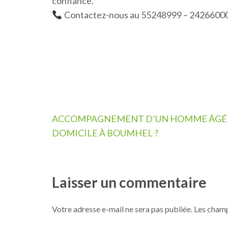
confiance.
Contactez-nous au 55248999 – 24266000 po
Navigation
ACCOMPAGNEMENT D’UN HOMME ÂGÉ
de
DOMICILE À BOUMHEL ?
l’article
Laisser un commentaire
Votre adresse e-mail ne sera pas publiée.
Les champ