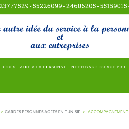
23777529
-
55226099
-
24606205
-
55159015
t-multiservices
 BÉBÉS
AIDE A LA PERSONNE
NETTOYAGE ESPACE PRO
>
GARDES PESONNES AGEES EN TUNISIE
>
ACCOMPAGNEMENT D’