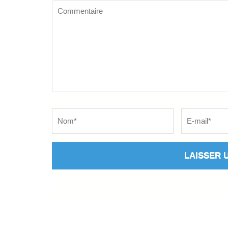
Commentaire
Name
*
Email
*