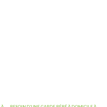
 À
BESOIN D’UNE GARDE BÉBÉ À DOMICILE À