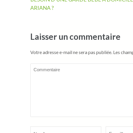
de
ARIANA ?
l’article
Laisser un commentaire
Votre adresse e-mail ne sera pas publiée.
Les champ
Commentaire
Name
*
Email
*