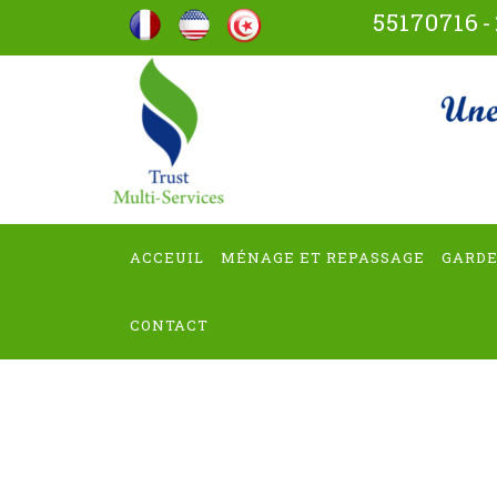
Aller
55170716
-
au
contenu
trus
(Pressez
Entrée)
ACCEUIL
MÉNAGE ET REPASSAGE
GARDE
CONTACT