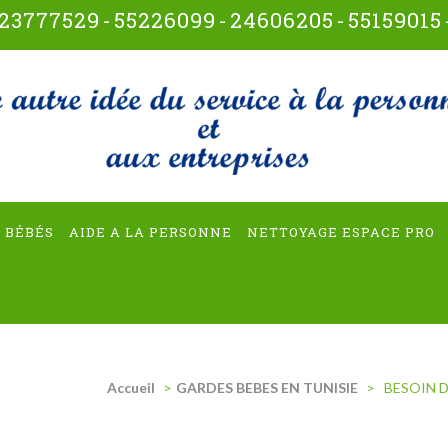
23777529
-
55226099
-
24606205
-
55159015
t-multiservices
 BÉBÉS
AIDE A LA PERSONNE
NETTOYAGE ESPACE PRO
Accueil
>
GARDES BEBES EN TUNISIE
>
BESOIN D