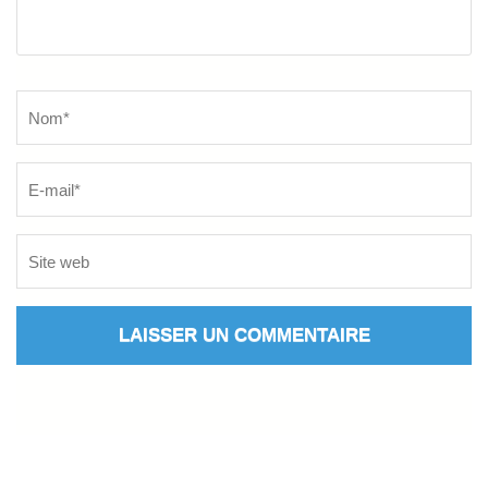
Name
*