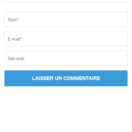
Name
*