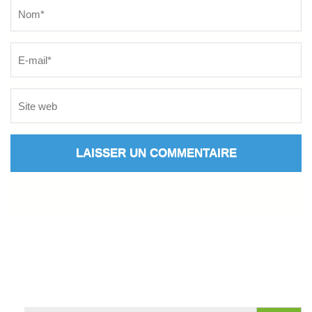
Name
*