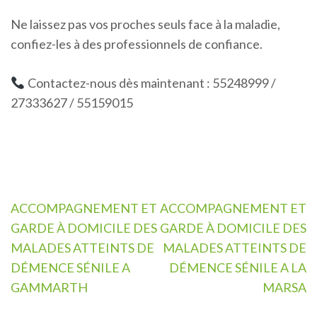
Ne laissez pas vos proches seuls face à la maladie,
confiez-les à des professionnels de confiance.
Contactez-nous dès maintenant : 55248999 /
27333627 / 55159015
Navigation
ACCOMPAGNEMENT ET
ACCOMPAGNEMENT ET
de
GARDE À DOMICILE DES
GARDE À DOMICILE DES
l’article
MALADES ATTEINTS DE
MALADES ATTEINTS DE
DÉMENCE SÉNILE A
DÉMENCE SÉNILE A LA
GAMMARTH
MARSA