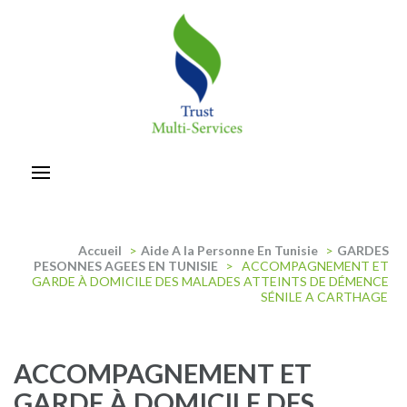
Aller
au
contenu
(Pressez
Entrée)
trust-multiservices
Accueil
>
Aide A la Personne En Tunisie
>
GARDES
PESONNES AGEES EN TUNISIE
>
ACCOMPAGNEMENT ET
GARDE À DOMICILE DES MALADES ATTEINTS DE DÉMENCE
SÉNILE A CARTHAGE
ACCOMPAGNEMENT ET
GARDE À DOMICILE DES