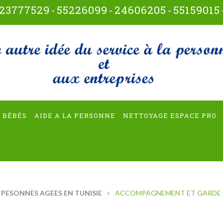
23777529
-
55226099
-
24606205
-
55159015
t-multiservices
 BÉBÉS
AIDE A LA PERSONNE
NETTOYAGE ESPACE PRO
PESONNES AGEES EN TUNISIE
>
ACCOMPAGNEMENT ET GARDE À