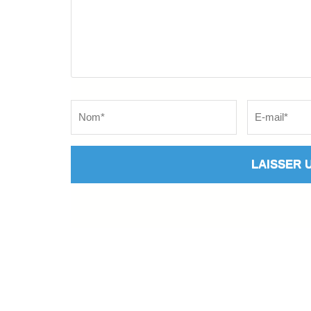
Name
*
Email
*