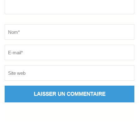
Name
*