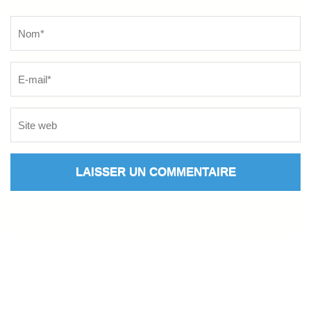
Name
*