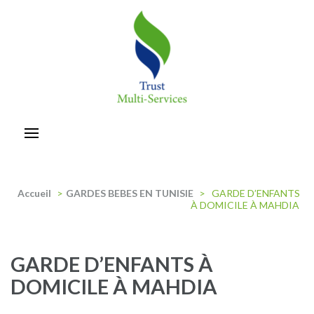
Aller
au
contenu
(Pressez
Entrée)
trust-multiservices
Accueil
>
GARDES BEBES EN TUNISIE
>
GARDE D’ENFANTS
À DOMICILE À MAHDIA
GARDE D’ENFANTS À
DOMICILE À MAHDIA