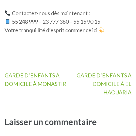
Contactez-nous dès maintenant :
55 248 999 – 23 777 380 – 55 15 90 15
Votre tranquillité d’esprit commence ici
Navigation
GARDE D’ENFANTS À
GARDE D’ENFANTS À
de
DOMICILE À MONASTIR
DOMICILE À EL
l’article
HAOUARIA
Laisser un commentaire