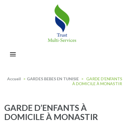
Aller
au
contenu
(Pressez
Entrée)
trust-multiservices
Accueil
>
GARDES BEBES EN TUNISIE
>
GARDE D’ENFANTS
À DOMICILE À MONASTIR
GARDE D’ENFANTS À
DOMICILE À MONASTIR