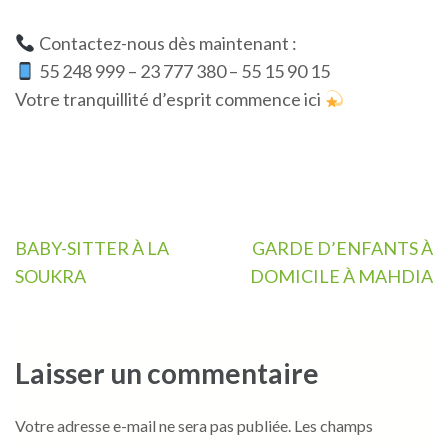
Contactez-nous dès maintenant :
55 248 999 – 23 777 380 – 55 15 90 15
Votre tranquillité d’esprit commence ici
Navigation
BABY-SITTER À LA
GARDE D’ENFANTS À
de
SOUKRA
DOMICILE À MAHDIA
l’article
Laisser un commentaire
Votre adresse e-mail ne sera pas publiée.
Les champs