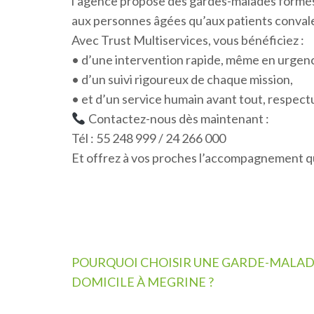
l’agence propose des gardes-malades formés,
aux personnes âgées qu’aux patients convale
Avec Trust Multiservices, vous bénéficiez :
• d’une intervention rapide, même en urgen
• d’un suivi rigoureux de chaque mission,
• et d’un service humain avant tout, respect
Contactez-nous dès maintenant :
Tél : 55 248 999 / 24 266 000
Et offrez à vos proches l’accompagnement qu
Navigation
POURQUOI CHOISIR UNE GARDE-MALAD
de
DOMICILE À MEGRINE ?
l’article