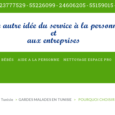
23777529
-
55226099
-
24606205
-
55159015
t-multiservices
 BÉBÉS
AIDE A LA PERSONNE
NETTOYAGE ESPACE PRO
 Tunisie
>
GARDES MALADES EN TUNISIE
>
POURQUOI CHOISIR 