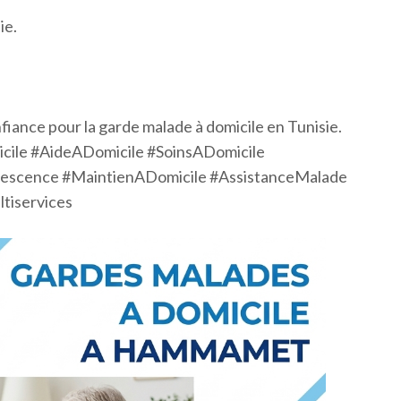
.
ie.
fiance pour la garde malade à domicile en Tunisie.
ile #AideADomicile #SoinsADomicile
lescence #MaintienADomicile #AssistanceMalade
tiservices