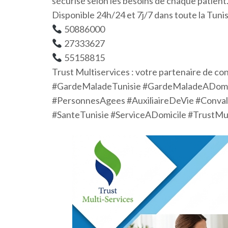
sécurisé selon les besoins de chaque patient
Disponible 24h/24 et 7j/7 dans toute la Tunis
50886000
27333627
55158815
Trust Multiservices : votre partenaire de con
#GardeMaladeTunisie #GardeMaladeADomic
#PersonnesAgees #AuxiliaireDeVie #Conva
#SanteTunisie #ServiceADomicile #TrustMul