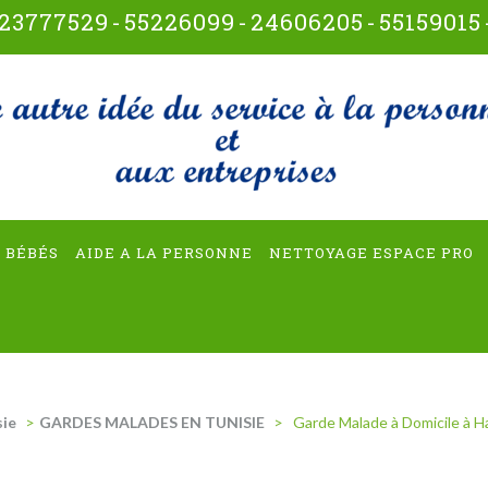
23777529
-
55226099
-
24606205
-
55159015
t-multiservices
 BÉBÉS
AIDE A LA PERSONNE
NETTOYAGE ESPACE PRO
sie
>
GARDES MALADES EN TUNISIE
>
Garde Malade à Domicile à 