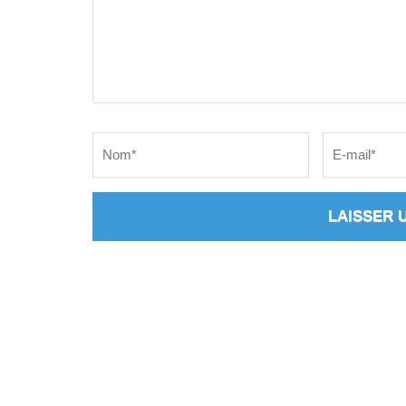
Name
*
Email
*