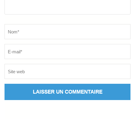
Name
*