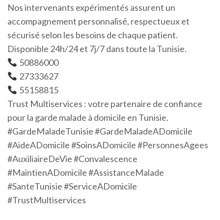
Nos intervenants expérimentés assurent un
accompagnement personnalisé, respectueux et
sécurisé selon les besoins de chaque patient.
Disponible 24h/24 et 7j/7 dans toute la Tunisie.
50886000
27333627
55158815
Trust Multiservices : votre partenaire de confiance
pour la garde malade à domicile en Tunisie.
#GardeMaladeTunisie #GardeMaladeADomicile
#AideADomicile #SoinsADomicile #PersonnesAgees
#AuxiliaireDeVie #Convalescence
#MaintienADomicile #AssistanceMalade
#SanteTunisie #ServiceADomicile
#TrustMultiservices