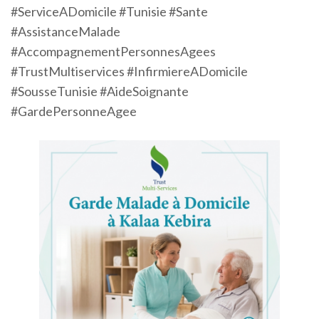
#ServiceADomicile #Tunisie #Sante
#AssistanceMalade
#AccompagnementPersonnesAgees
#TrustMultiservices #InfirmiereADomicile
#SousseTunisie #AideSoignante
#GardePersonneAgee