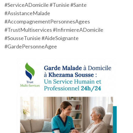
#ServiceADomicile #Tunisie #Sante
#AssistanceMalade
#AccompagnementPersonnesAgees
#TrustMultiservices #InfirmiereADomicile
#SousseTunisie #AideSoignante
#GardePersonneAgee