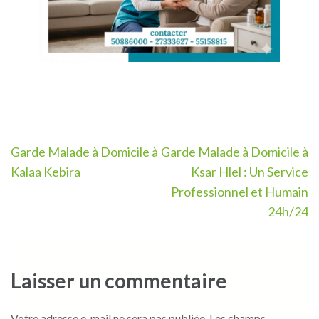
Navigation
Garde Malade à Domicile à
Garde Malade à Domicile à
de
Kalaa Kebira
Ksar Hlel : Un Service
l’article
Professionnel et Humain
24h/24
Laisser un commentaire
Votre adresse e-mail ne sera pas publiée.
Les champs