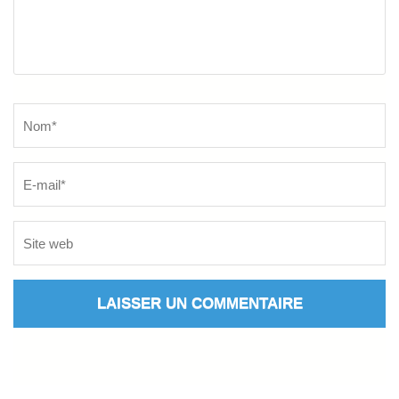
Name
*