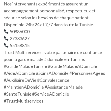
Nos intervenants expérimentés assurent un
accompagnement personnalisé, respectueux et
sécurisé selon les besoins de chaque patient.
Disponible 24h/24 et 7j/7 dans toute la Tunisie.
50886000
27333627
55158815
Trust Multiservices : votre partenaire de confiance
pour la garde malade à domicile en Tunisie.
#GardeMaladeTunisie #GardeMaladeADomicile
#AideADomicile #SoinsADomicile #PersonnesAgees
#AuxiliaireDeVie #Convalescence
#MaintienADomicile #AssistanceMalade
#SanteTunisie #ServiceADomicile
#TrustMultiservices