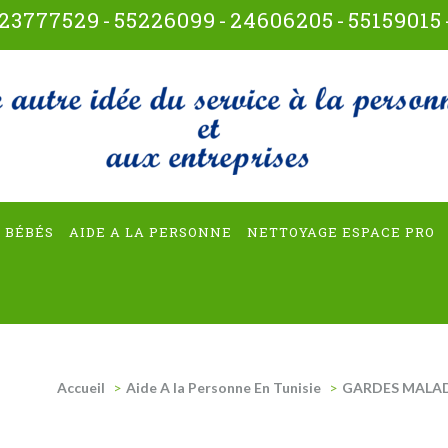
23777529
-
55226099
-
24606205
-
55159015
t-multiservices
 BÉBÉS
AIDE A LA PERSONNE
NETTOYAGE ESPACE PRO
Accueil
>
Aide A la Personne En Tunisie
>
GARDES MALAD