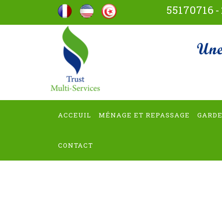
Aller
55170716
-
au
contenu
trus
(Pressez
Entrée)
ACCEUIL
MÉNAGE ET REPASSAGE
GARDE
CONTACT