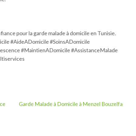
fiance pour la garde malade à domicile en Tunisie.
ile #AideADomicile #SoinsADomicile
lescence #MaintienADomicile #AssistanceMalade
tiservices
ice
Garde Malade à Domicile à Menzel Bouzelfa