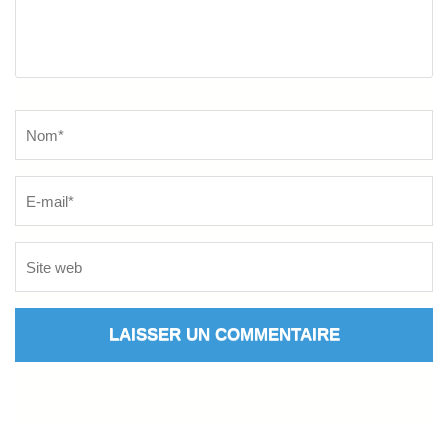
Name
*