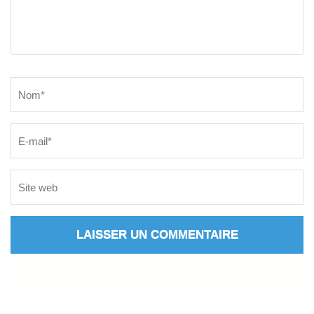
Name
*